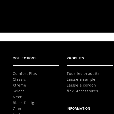
Coloris
Variantes
M Cordon 
COLLECTIONS
PRODUITS
Comfort Plus
Tous les produits
Classic
Laisse à sangle
Xtreme
Laisse à cordon
Select
flexi Accessoires
Neon
Black Design
Giant
INFORMATION