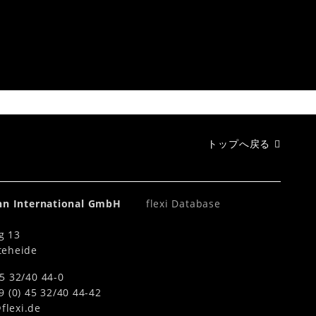
トップへ戻る
ahn International GmbH
flexi Database
g 13
teheide
5 32/40 44-0
0) 45 32/40 44-42
flexi.de