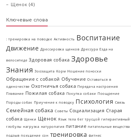
Щенок
(4)
Ключевые слова
Воспитание
: тренировка на поводке
Активность
Движение
Дрессировка щенков
Дрессура
Езда на
Здоровье
Здоровая собака
велосипеде
Знания
Зоозащита
Корм
Ношение поноски
Обращение с собакой
Обучение
Оставаться в
Охотничья собака
одиночестве
Передача настроения
Пожилая собака
Плавание
Покупка собаки
Поощрение
Психология
Породы собак
Приучение к поводку
Связь
Семейная собака
Социализация
Старая
Советы
Щенок
собака
Щенки
Язык тела
бег трусцой
гиперактивный
питание
глобулы
нагрузка
натуропатия
питательные вещества
тренировка
подзыв
похудение
сон
фитнес