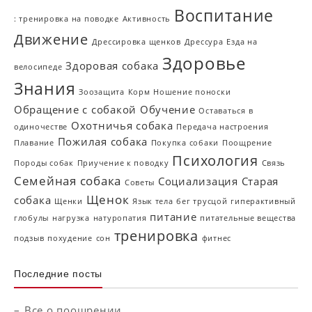
Воспитание
: тренировка на поводке
Активность
Движение
Дрессировка щенков
Дрессура
Езда на
Здоровье
Здоровая собака
велосипеде
Знания
Зоозащита
Корм
Ношение поноски
Обращение с собакой
Обучение
Оставаться в
Охотничья собака
одиночестве
Передача настроения
Пожилая собака
Плавание
Покупка собаки
Поощрение
Психология
Породы собак
Приучение к поводку
Связь
Семейная собака
Социализация
Старая
Советы
Щенок
собака
Щенки
Язык тела
бег трусцой
гиперактивный
питание
глобулы
нагрузка
натуропатия
питательные вещества
тренировка
подзыв
похудение
сон
фитнес
Последние посты
Все о поощрении