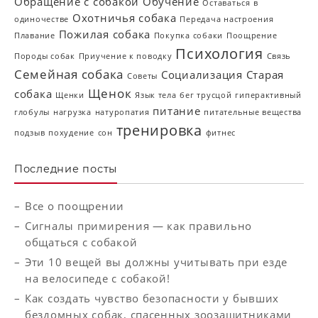
Обращение с собакой
Обучение
Оставаться в
Охотничья собака
одиночестве
Передача настроения
Пожилая собака
Плавание
Покупка собаки
Поощрение
Психология
Породы собак
Приучение к поводку
Связь
Семейная собака
Социализация
Старая
Советы
Щенок
собака
Щенки
Язык тела
бег трусцой
гиперактивный
питание
глобулы
нагрузка
натуропатия
питательные вещества
тренировка
подзыв
похудение
сон
фитнес
Последние посты
Все о поощрении
Сигналы примирения — как правильно
общаться с собакой
Эти 10 вещей вы должны учитывать при езде
на велосипеде с собакой!
Как создать чувство безопасности у бывших
бездомных собак, спасенных зоозащитниками