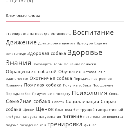
Щенок
(4)
Ключевые слова
Воспитание
: тренировка на поводке
Активность
Движение
Дрессировка щенков
Дрессура
Езда на
Здоровье
Здоровая собака
велосипеде
Знания
Зоозащита
Корм
Ношение поноски
Обращение с собакой
Обучение
Оставаться в
Охотничья собака
одиночестве
Передача настроения
Пожилая собака
Плавание
Покупка собаки
Поощрение
Психология
Породы собак
Приучение к поводку
Связь
Семейная собака
Социализация
Старая
Советы
Щенок
собака
Щенки
Язык тела
бег трусцой
гиперактивный
питание
глобулы
нагрузка
натуропатия
питательные вещества
тренировка
подзыв
похудение
сон
фитнес