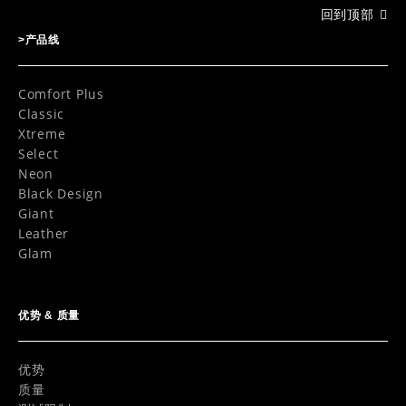
回到顶部
>产品线
Comfort Plus
Classic
Xtreme
Select
Neon
Black Design
Giant
Leather
Glam
优势 & 质量
优势
质量