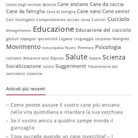
Cane anziano
Cane da caccia
tutela degli animali
Attività
Cane da famiglia
Cane sano
Cane senior
Cane di famiglia
Cucciolo
Cani intelligenti
Comportamento sociale
corsa
Cuccioli
Educazione
Educazione del cucciolo
dimagrimento
globuli
impegno
iperattività
Legame
Linguaggio corporeo
Mangime
Movimento
Psicologia
naturopatia
Nuoto
Premiare
Salute
Scienza
richiamo
Rimanere solo
Riporto
Sapere
Socializzazione
Suggerimenti
sonno
Trasmissione dei
sentimenti
vitamine
Articoli piú recenti
Come potete aiutare il vostro cane più anziano
nella vita quotidiana e ritardare la sua vecchiaia
Se il vostro amico a quattro zampe morde il
guinzaglio
Cosa succede quando un cane invecchia? – I