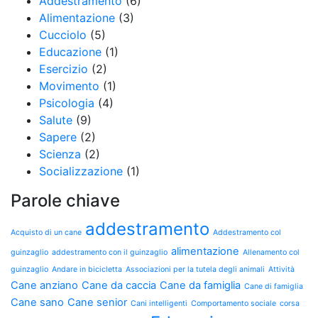
Addestramento
(6)
Alimentazione
(3)
Cucciolo
(5)
Educazione
(1)
Esercizio
(2)
Movimento
(1)
Psicologia
(4)
Salute
(9)
Sapere
(2)
Scienza
(2)
Socializzazione
(1)
Parole chiave
addestramento
Acquisto di un cane
Addestramento col
alimentazione
guinzaglio
addestramento con il guinzaglio
Allenamento col
guinzaglio
Andare in bicicletta
Associazioni per la tutela degli animali
Attività
Cane anziano
Cane da caccia
Cane da famiglia
Cane di famiglia
Cane sano
Cane senior
Cani intelligenti
Comportamento sociale
corsa