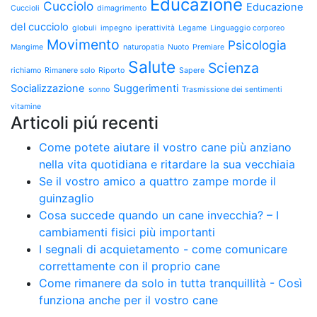
Educazione
Cucciolo
Educazione
Cuccioli
dimagrimento
del cucciolo
globuli
impegno
iperattività
Legame
Linguaggio corporeo
Movimento
Psicologia
Mangime
naturopatia
Nuoto
Premiare
Salute
Scienza
richiamo
Rimanere solo
Riporto
Sapere
Socializzazione
Suggerimenti
sonno
Trasmissione dei sentimenti
vitamine
Articoli piú recenti
Come potete aiutare il vostro cane più anziano
nella vita quotidiana e ritardare la sua vecchiaia
Se il vostro amico a quattro zampe morde il
guinzaglio
Cosa succede quando un cane invecchia? – I
cambiamenti fisici più importanti
I segnali di acquietamento - come comunicare
correttamente con il proprio cane
Come rimanere da solo in tutta tranquillità - Così
funziona anche per il vostro cane