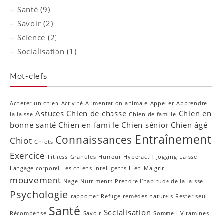
Santé
(9)
Savoir
(2)
Science
(2)
Socialisation
(1)
Mot-clefs
Acheter un chien
Activité
Alimentation animale
Appeller
Apprendre
Astuces
Chien de chasse
Chien en
la laisse
Chien de famille
bonne santé
Chien en famille
Chien sénior
Chien âgé
Entraînement
Connaissances
Chiot
Chiots
Exercice
Fitness
Granules
Humeur
Hyperactif
Jogging
Laisse
Langage corporel
Les chiens intelligents
Lien
Maigrir
mouvement
Nage
Nutriments
Prendre l’habitude de la laisse
Psychologie
rapporter
Refuge
remèdes naturels
Rester seul
Santé
Socialisation
Récompense
Savoir
Sommeil
Vitamines