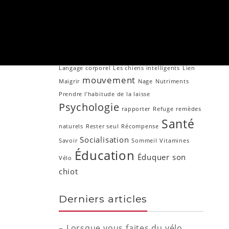
Chiot
sénior
Chien âgé
Chiots
Connaissances
Entraînement
Exercice
Fitness
Granules
Humeur
Hyperactif
Jogging
Laisse
Langage corporel
Les chiens intelligents
Lien
mouvement
Maigrir
Nage
Nutriments
Prendre l’habitude de la laisse
Psychologie
rapporter
Refuge
remèdes
Santé
naturels
Rester seul
Récompense
Socialisation
Savoir
Sommeil
Vitamines
Éducation
Éduquer son
Vélo
chiot
Derniers articles
Lorsque vous faites du vélo