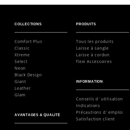
COLLECTIONS
PRODUITS
Comfort Plus
Tous les produits
Classic
Laisse à sangle
Xtreme
Laisse à cordon
Select
flexi Accessoires
Neon
Black Design
Giant
INFORMATION
Leather
Glam
Conseils d´utilisation
Indications
Précautions d´emploi
AVANTAGES & QUALITÉ
Satisfaction client