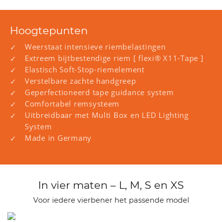
Hoogtepunten
Weerstaat intensieve riembelastingen
Extreem bijtbestendige riem [ flexi® X11-Tape ]
Elastisch Soft-Stop-riemelement
Verstelbare zachte handgreep
Geperfectioneerd tape guidance system
Comfortabel remsysteem
Uitbreidbaar met Multi Box en LED Lighting
System
Made in Germany
In vier maten – L, M, S en XS
Voor iedere vierbener het passende model