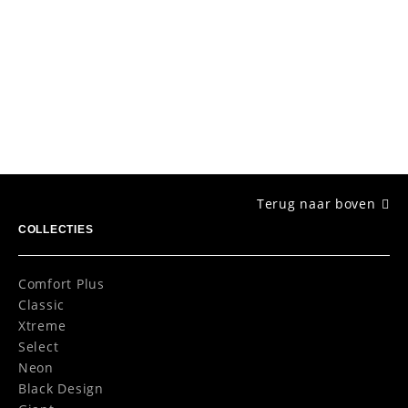
Volgende collectie
Classic
Ontdek collectie
Terug naar boven
COLLECTIES
Comfort Plus
Classic
Xtreme
Select
Neon
Black Design