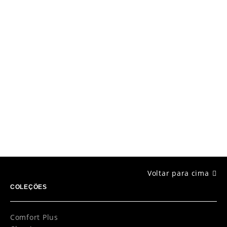
Próxima coleção
Black Design
Explorar coleções
Voltar para cima
COLEÇÕES
Comfort Plus