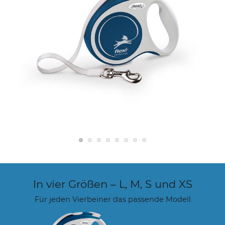
In vier Größen – L, M, S und XS
Für jeden Vierbeiner das passende Modell