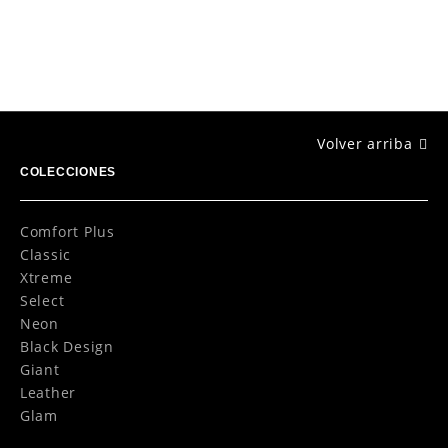
Volver arriba
COLECCIONES
Comfort Plus
Classic
Xtreme
Select
Neon
Black Design
Giant
Leather
Glam