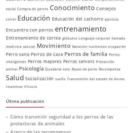
Conocimiento
Consejos
social
Compra de perros
Educación
Educación del cachorro
correr
ejercicio
entrenamiento
Encuentro con perros
Entrenamiento de correa
glóbulos
Lenguaje corporal
llamada
Movimiento
medicina natural
Natación
nutrientes
ocupación
Perros de familia
Perro sano
Perros de caza
Perros
Perros mayores
Perros seniors
inteligentes
Protección
Psicología
animal
Quedarse solo
Razas de perro
Recompensa
Salud
Socialización
sueño
Transmisión del estado de ánimo
vitaminas
Vínculo
Última publicación
Cómo transmitir seguridad a los perros de las
protectoras de animales
Acerca de las recompensas