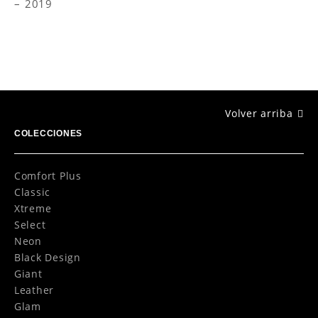
2019
Volver arriba
COLECCIONES
Comfort Plus
Classic
Xtreme
Select
Neon
Black Design
Giant
Leather
Glam