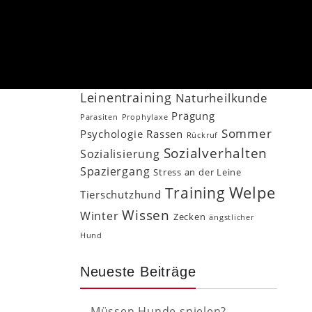
Familienhund
Fitness
Gesundheit
gesunder Hund
Hundebegegnung
Homöopathie
Hundeernährung
Hundeschlaf
Hundesenior
Kommandos
Leinentraining
Naturheilkunde
Prägung
Parasiten
Prophylaxe
Sommer
Psychologie
Rassen
Rückruf
Sozialverhalten
Sozialisierung
Spaziergang
Stress an der Leine
Welpe
Training
Tierschutzhund
Wissen
Winter
Zecken
ängstlicher
Hund
Neueste Beiträge
Müssen Hunde spielen?