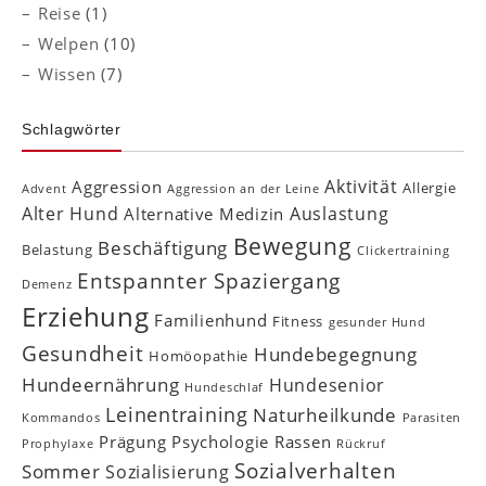
Reise
(1)
Welpen
(10)
Wissen
(7)
Schlagwörter
Aktivität
Aggression
Allergie
Advent
Aggression an der Leine
Alter Hund
Auslastung
Alternative Medizin
Bewegung
Beschäftigung
Belastung
Clickertraining
Entspannter Spaziergang
Demenz
Erziehung
Familienhund
Fitness
gesunder Hund
Gesundheit
Hundebegegnung
Homöopathie
Hundeernährung
Hundesenior
Hundeschlaf
Leinentraining
Naturheilkunde
Kommandos
Parasiten
Prägung
Psychologie
Rassen
Prophylaxe
Rückruf
Sozialverhalten
Sommer
Sozialisierung