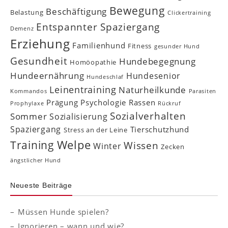
Bewegung
Beschäftigung
Belastung
Clickertraining
Entspannter Spaziergang
Demenz
Erziehung
Familienhund
Fitness
gesunder Hund
Gesundheit
Hundebegegnung
Homöopathie
Hundeernährung
Hundesenior
Hundeschlaf
Leinentraining
Naturheilkunde
Kommandos
Parasiten
Prägung
Psychologie
Rassen
Prophylaxe
Rückruf
Sozialverhalten
Sommer
Sozialisierung
Spaziergang
Tierschutzhund
Stress an der Leine
Welpe
Training
Wissen
Winter
Zecken
ängstlicher Hund
Neueste Beiträge
Müssen Hunde spielen?
Ignorieren – wann und wie?