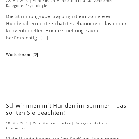
22. Mai 2019
|
Von: Kirsten Mahne und Lisa Gunzenheimer
|
Kategorie:
Psychologie
Die Stimmungsübertragung ist ein von vielen
Hundehaltern unterschätztes Phänomen, das in der
konventionellen Hundeerziehung kaum
berücksichtigt [...]
Weiterlesen
Schwimmen mit Hunden im Sommer – das
sollten Sie beachten!
10. Mai 2019
|
Von: Martina Flocken
|
Kategorie:
Aktivität
,
Gesundheit
Viele Hunde haben großen Spaß am Schwimmen.